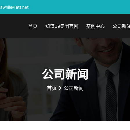
stwhile@att.net
首页
知道J9集团官网
案例中心
公司新
公司新闻
首页
公司新闻