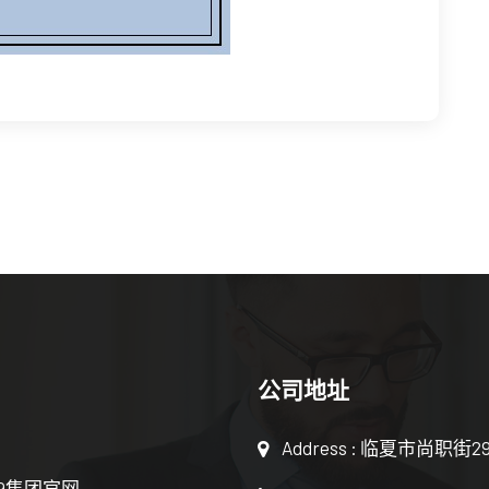
公司地址
Address : 临夏市尚职街2
9集团官网