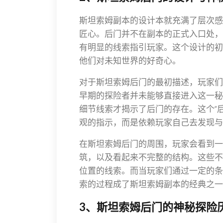
斯坦索姆副本的设计本就充满了层次感
匠心。后门并不在副本的正式入口处，
有明显的线索指引玩家。这个设计的初
他们对未知世界的好奇心。
对于斯坦索姆后门的最初描述，玩家们
早期的探险者并未能够直接进入这一秘
细节线索才揭示了后门的存在。这个“
观的指示，而是依赖玩家自己去发现与
在斯坦索姆后门的周围，玩家会看到一
筑，以及看起来不完整的结构。这些不
位置的线索。而当玩家们通过一定的条
索的过程成了斯坦索姆副本的经典之一
3、斯坦索姆后门的神秘探险