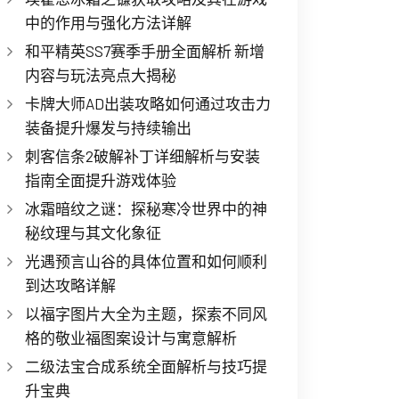
中的作用与强化方法详解
和平精英SS7赛季手册全面解析 新增
内容与玩法亮点大揭秘
卡牌大师AD出装攻略如何通过攻击力
装备提升爆发与持续输出
刺客信条2破解补丁详细解析与安装
指南全面提升游戏体验
冰霜暗纹之谜：探秘寒冷世界中的神
秘纹理与其文化象征
光遇预言山谷的具体位置和如何顺利
到达攻略详解
以福字图片大全为主题，探索不同风
格的敬业福图案设计与寓意解析
二级法宝合成系统全面解析与技巧提
升宝典