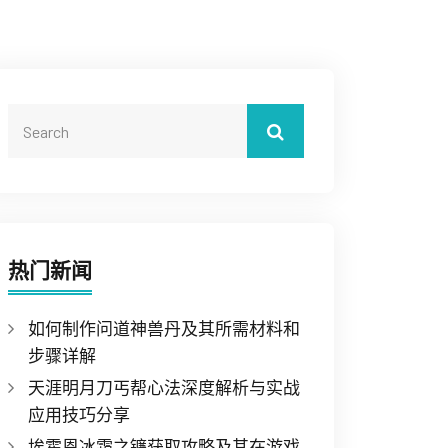
热门新闻
如何制作问道神兽丹及其所需材料和
步骤详解
天涯明月刀丐帮心法深度解析与实战
应用技巧分享
埃霍恩冰霜之镰获取攻略及其在游戏