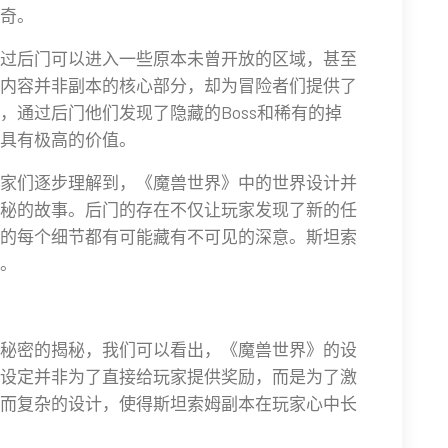
奇。
过后门可以进入一些原本未曾开放的区域，甚至
内容并非副本的核心部分，却为冒险者们提供了
，通过后门他们发现了隐藏的Boss和稀有的掉
具有极高的价值。
家们逐步理解到，《魔兽世界》中的世界设计并
秘的故事。后门的存在不仅让玩家发现了新的任
的每个细节都有可能藏有不可见的深意。斯坦索
。
秘密的揭秘，我们可以看出，《魔兽世界》的设
设定并非为了直接给玩家提供奖励，而是为了激
而复杂的设计，使得斯坦索姆副本在玩家心中长