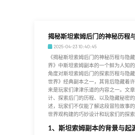
揭秘斯坦索姆后门的神秘历程
2025-04-23 10:40:45
《揭秘斯坦索姆后门的神秘历程与隐藏
界》中斯坦索姆副本的一个鲜为人知的
角度对斯坦索姆后门的探索历程与隐藏
世界》经典副本之一，其背后隐藏着许
来是玩家们津津乐道的内容之一。文章
计、探索后门的历程、以及隐藏秘密的
述，玩家们不仅能了解这段冒险故事的
世界观构建的巧妙设计和玩家们的探索
1、斯坦索姆副本的背景与起