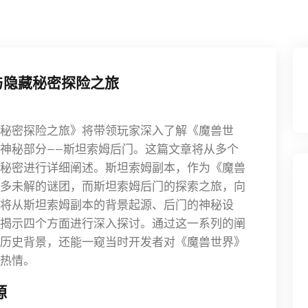
与隐藏秘密探险之旅
秘密探险之旅》将带领玩家深入了解《魔兽世
神秘部分——斯坦索姆后门。这篇文章将从多个
秘密进行详细阐述。斯坦索姆副本，作为《魔兽
多未解的谜团，而斯坦索姆后门的探索之旅，向
将从斯坦索姆副本的背景起源、后门的神秘设
揭示四个方面进行深入探讨。通过这一系列的阐
历史背景，还能一窥当时开发者对《魔兽世界》
热情。
源