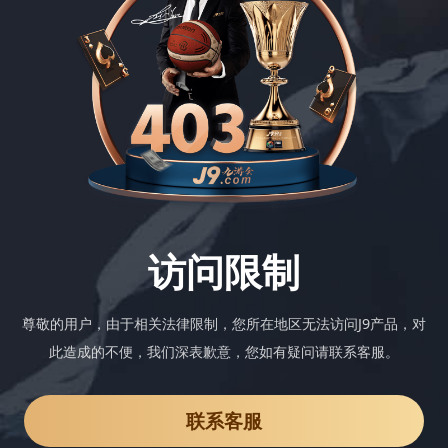
访问限制
尊敬的用户，由于相关法律限制，您所在地区无法访问J9产品，对
此造成的不便，我们深表歉意，您如有疑问请联系客服。
联系客服